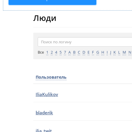
Люди
Все
1
2
4
5
7
A
B
C
D
E
F
G
H
I
J
K
L
M
N
Пользователь
IliaKulikov
bladerik
ilia_twit