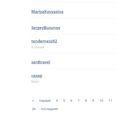
MariyaKovyazina
SergeyBuzunov
tenderness92
Ксения
sardtravel
caxap
Mari
«
первая
4
5
6
7
8
9
10
11
24
последняя