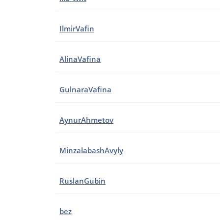
IlmirVafin
AlinaVafina
GulnaraVafina
AynurAhmetov
MinzalabashAvyly
RuslanGubin
bez