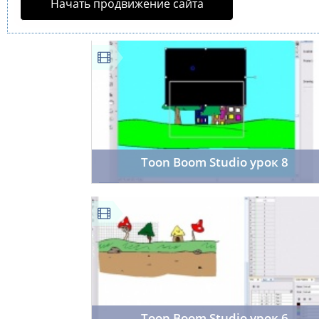
Начать продвижение сайта
Toon Boom Studio урок 8
room402
15.11.2013
43
Toon Boom Studio урок 6