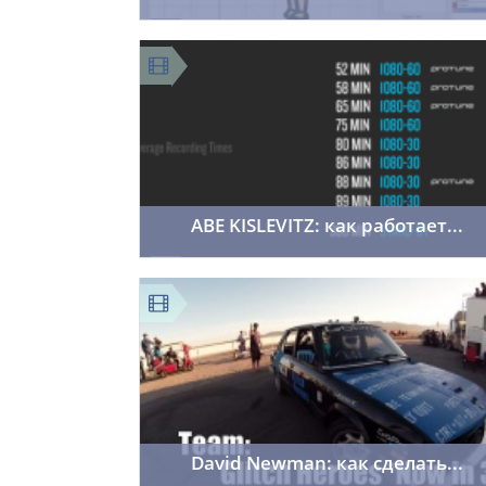
room402
14.11.2013
69
ABE KISLEVITZ: как работает...
room402
14.11.2013
172
David Newman: как сделать...