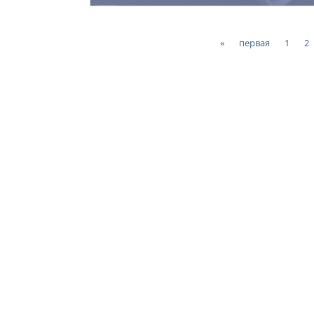
room402
09.11.2013
103
«
первая
1
2